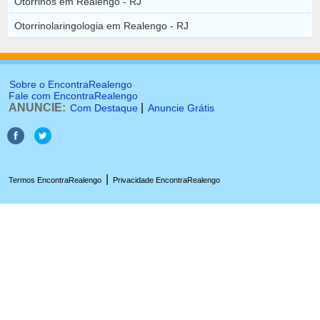
Otorrinos em Realengo - RJ
Otorrinolaringologia em Realengo - RJ
Sobre o EncontraRealengo
Fale com EncontraRealengo
ANUNCIE:
|
Com Destaque
Anuncie Grátis
|
Termos EncontraRealengo
Privacidade EncontraRealengo