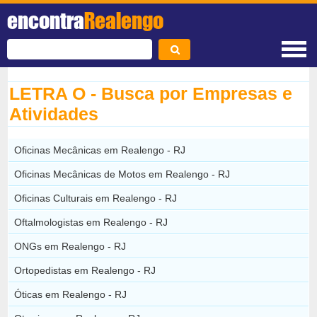
encontra
Realengo
LETRA O - Busca por Empresas e
Atividades
Oficinas Mecânicas em Realengo - RJ
Oficinas Mecânicas de Motos em Realengo - RJ
Oficinas Culturais em Realengo - RJ
Oftalmologistas em Realengo - RJ
ONGs em Realengo - RJ
Ortopedistas em Realengo - RJ
Óticas em Realengo - RJ