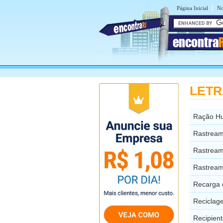
|
Página Inicial
No
encontra
LETRA
Ração H
Rastream
Rastream
Rastream
Recarga 
Reciclag
Recipient