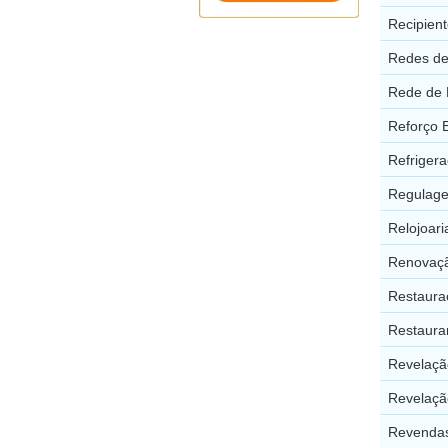
Recipien
Redes de
Rede de 
Reforço 
Refriger
Regulage
Relojoar
Renovaçã
Restaura
Restaura
Revelaçã
Revelaçã
Revendas