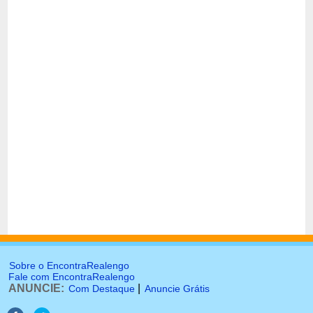
Sobre o EncontraRealengo
Fale com EncontraRealengo
ANUNCIE:
|
Com Destaque
Anuncie Grátis