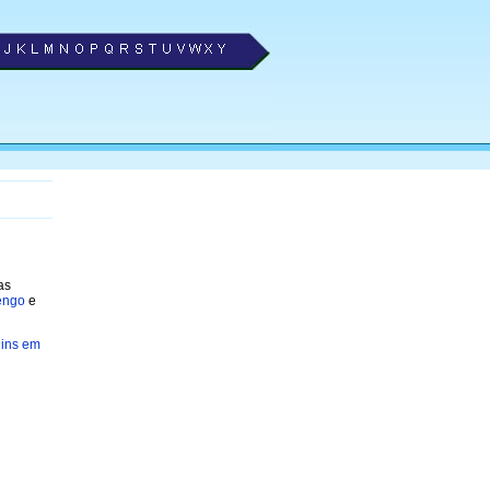
as
engo
e
ins em