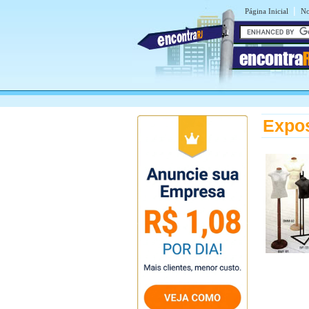
|
Página Inicial
No
encontra
Expos