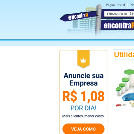
|
Página Inicial
No
encontra
Utili