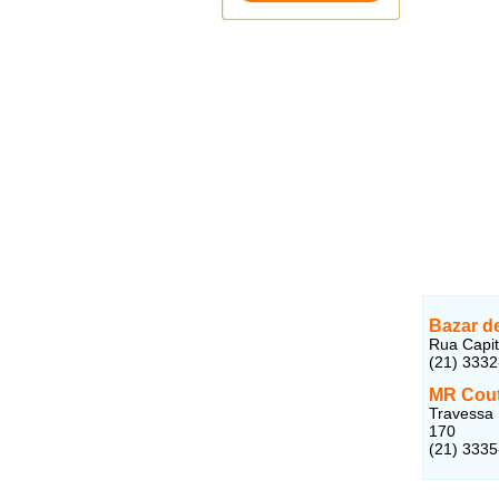
Bazar d
Rua Capit
(21) 333
MR Couti
Travessa 
170
(21) 333