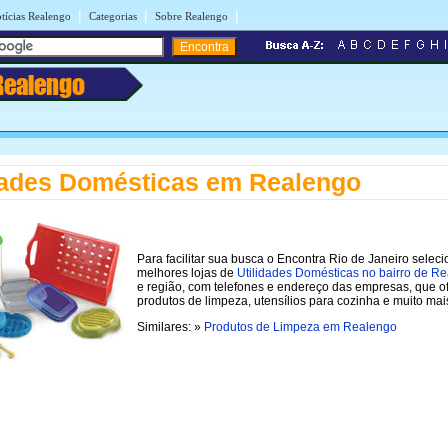
|
|
|
tícias Realengo
Categorias
Sobre Realengo
Realengo
dades Domésticas em Realengo
Para facilitar sua busca o Encontra Rio de Janeiro selec
melhores lojas de
Utilidades Domésticas no bairro de R
e região, com telefones e endereço das empresas, que 
produtos de limpeza, utensílios para cozinha e muito mai
Similares: »
Produtos de Limpeza em Realengo