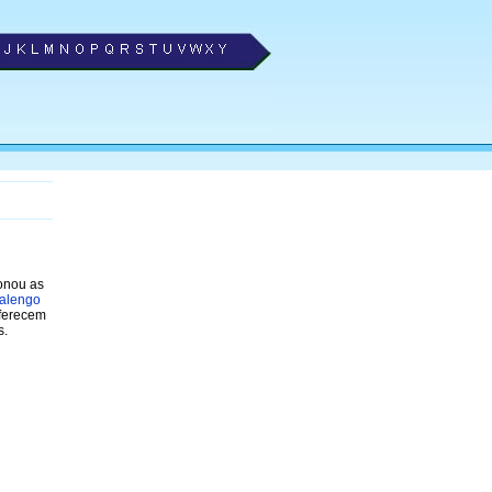
ionou as
ealengo
oferecem
s.